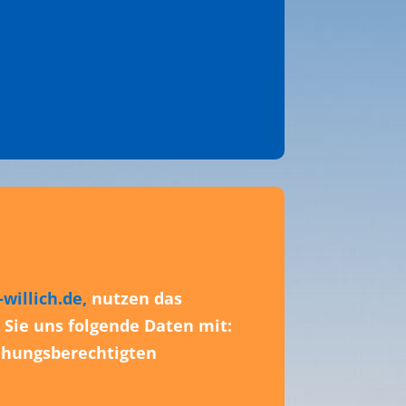
willich.de,
nutzen das
n Sie uns folgende Daten mit:
iehungsberechtigten