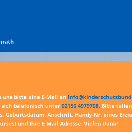
Anrath
 uns bitte eine E-Mail an
info@kinderschutzbund-
sich telefonisch unter
02156 4979708.
Bitte teile
, Geburtsdatum, Anschrift, Handy-Nr. eines Erz
urses) und Ihre E-Mail-
Adresse. Vielen Dank!