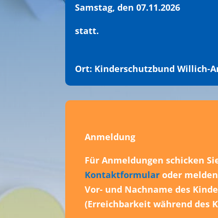
Samstag, den 07.11.2026
statt.
Ort: Kinderschutzbund Willich-
Anmeldung
Für
Anmeldungen
schicken Sie
Kontaktformular
oder melden 
Vor- und Nachname des Kindes
(Erreichbarkeit während des K