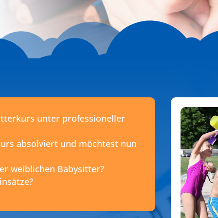
terkurs unter professioneller
kurs absolviert und möchtest nun
er weiblichen Babysitter?
insätze?