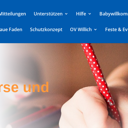
Mitteilungen
Unterstützen
Hilfe
Babywillkom
laue Faden
Schutzkonzept
OV Willich
Feste & Ev
rse und