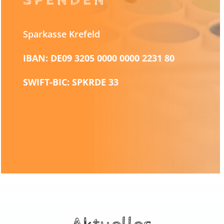
SPENDEN
Sparkasse Krefeld
IBAN: DE09 3205 0000 0000 2231 80
SWIFT-BIC: SPKRDE 33